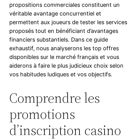
propositions commerciales constituent un
véritable avantage concurrentiel et
permettent aux joueurs de tester les services
proposés tout en bénéficiant d’avantages
financiers substantiels. Dans ce guide
exhaustif, nous analyserons les top offres
disponibles sur le marché français et vous
aiderons à faire le plus judicieux choix selon
vos habitudes ludiques et vos objectifs.
Comprendre les
promotions
d’inscription casino