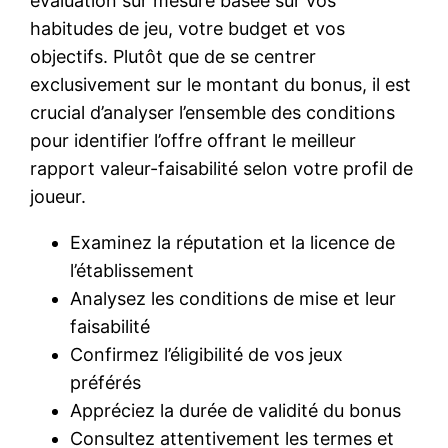
évaluation sur mesure basée sur vos
habitudes de jeu, votre budget et vos
objectifs. Plutôt que de se centrer
exclusivement sur le montant du bonus, il est
crucial d’analyser l’ensemble des conditions
pour identifier l’offre offrant le meilleur
rapport valeur-faisabilité selon votre profil de
joueur.
Examinez la réputation et la licence de
l’établissement
Analysez les conditions de mise et leur
faisabilité
Confirmez l’éligibilité de vos jeux
préférés
Appréciez la durée de validité du bonus
Consultez attentivement les termes et