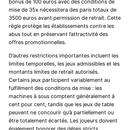
bonus de 100 euros avec des conditions de
mise de 35x nécessitera des paris totaux de
3500 euros avant permission de retrait. Cette
règle protège les établissements contre les
abus tout en préservant l’attractivité des
offres promotionnelles.
D’autres restrictions importantes incluent les
limites temporelles, les jeux admissibles et les
montants limites de retrait autorisés.
Certains jeux participent variablement au
fulfillment des conditions de mise : les
machines à sous comptent généralement à
cent pour cent, tandis que les jeux de table
peuvent ne concourir qu’à partiellement ou
être totalement écartés. Les joueurs doivent
également honorer des délais stricts,