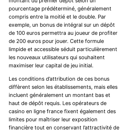
montant du premier dépôt selon un
pourcentage prédéterminé, généralement
compris entre la moitié et le double. Par
exemple, un bonus de intégral sur un dépôt
de 100 euros permettra au joueur de profiter
de 200 euros pour jouer. Cette formule
limpide et accessible séduit particulièrement
les nouveaux utilisateurs qui souhaitent
maximiser leur capital de jeu initial.
Les conditions d’attribution de ces bonus
diffèrent selon les établissements, mais elles
incluent généralement un montant bas et
haut de dépôt requis. Les opérateurs de
casino en ligne france fixent également des
limites pour maîtriser leur exposition
financière tout en conservant l’attractivité de