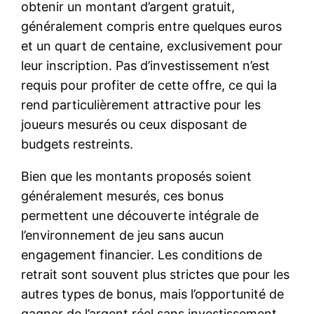
obtenir un montant d’argent gratuit,
généralement compris entre quelques euros
et un quart de centaine, exclusivement pour
leur inscription. Pas d’investissement n’est
requis pour profiter de cette offre, ce qui la
rend particulièrement attractive pour les
joueurs mesurés ou ceux disposant de
budgets restreints.
Bien que les montants proposés soient
généralement mesurés, ces bonus
permettent une découverte intégrale de
l’environnement de jeu sans aucun
engagement financier. Les conditions de
retrait sont souvent plus strictes que pour les
autres types de bonus, mais l’opportunité de
gagner de l’argent réel sans investissement