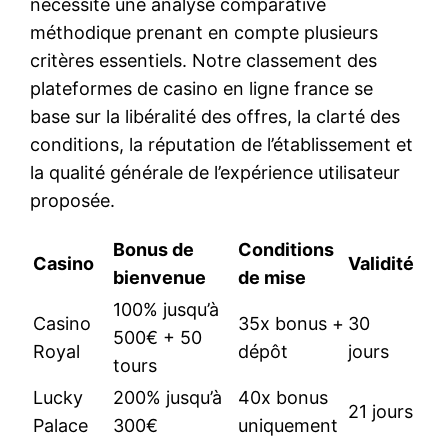
nécessite une analyse comparative
méthodique prenant en compte plusieurs
critères essentiels. Notre classement des
plateformes de casino en ligne france se
base sur la libéralité des offres, la clarté des
conditions, la réputation de l’établissement et
la qualité générale de l’expérience utilisateur
proposée.
Bonus de
Conditions
Casino
Validité
bienvenue
de mise
100% jusqu’à
Casino
35x bonus +
30
500€ + 50
Royal
dépôt
jours
tours
Lucky
200% jusqu’à
40x bonus
21 jours
Palace
300€
uniquement