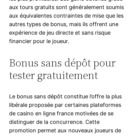
aux tours gratuits sont généralement soumis
aux équivalentes contraintes de mise que les
autres types de bonus, mais ils offrent une
expérience de jeu directe et sans risque
financier pour le joueur.
Bonus sans dépôt pour
tester gratuitement
Le bonus sans dépôt constitue l’offre la plus
libérale proposée par certaines plateformes
de casino en ligne france motivées de se
distinguer de la concurrence. Cette
promotion permet aux nouveaux joueurs de