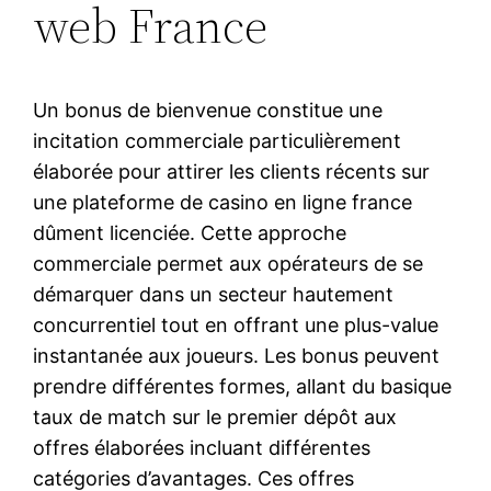
web France
Un bonus de bienvenue constitue une
incitation commerciale particulièrement
élaborée pour attirer les clients récents sur
une plateforme de casino en ligne france
dûment licenciée. Cette approche
commerciale permet aux opérateurs de se
démarquer dans un secteur hautement
concurrentiel tout en offrant une plus-value
instantanée aux joueurs. Les bonus peuvent
prendre différentes formes, allant du basique
taux de match sur le premier dépôt aux
offres élaborées incluant différentes
catégories d’avantages. Ces offres