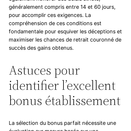
généralement compris entre 14 et 60 jours,
pour accomplir ces exigences. La
compréhension de ces conditions est
fondamentale pour esquiver les déceptions et
maximiser les chances de retrait couronné de
succès des gains obtenus.
Astuces pour
identifier l’excellent
bonus établissement
La sélection du bonus parfait nécessite une