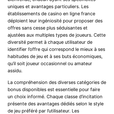
uniques et avantages particuliers. Les
établissements de casino en ligne france
déploient leur ingéniosité pour proposer des
offres sans cesse plus séduisantes et
ajustées aux multiples types de joueurs. Cette
diversité permet à chaque utilisateur de
identifier l’offre qui correspond le mieux à ses
habitudes de jeu et à ses buts économiques,
qu’il soit joueur occasionnel ou amateur
assidu.
La compréhension des diverses catégories de
bonus disponibles est essentielle pour faire
un choix informé. Chaque classe d’incitation
présente des avantages dédiés selon le style
de jeu préféré par l’utilisateur. Les